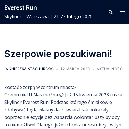
Przejdź
Everest Run
do
Wyszukiwa
Me
Skyliner | Warszawa | 21-22 lutego 2026
treści
prze
Szerpowie poszukiwani!
(
AGNIESZKA STACHURSKA
)
12 MARCA 2023
AKTUALNOŚCI
Zostać Szerpą w centrum miasta?!
Czemu nie! U Nas można 😊 Już 15 kwietnia 2023 rusza
Skyliner Everest Run! Podczas którego śmiałkowie
zdobywać będą własny dach świata! Jak pokazały
poprzednie edycje bez wsparcia wolontariuszy byłoby
to niemożliwe! Dlatego jeżeli chcesz uczestniczyć w tym