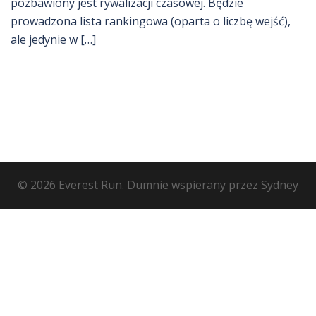
pozbawiony jest rywalizacji czasowej. Będzie
prowadzona lista rankingowa (oparta o liczbę wejść),
ale jedynie w […]
© 2026 Everest Run. Dumnie wspierany przez
Sydney