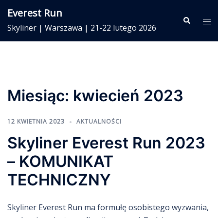
Przejdź
Everest Run
do
Wyszukiwa
Me
Skyliner | Warszawa | 21-22 lutego 2026
treści
prze
Miesiąc:
kwiecień 2023
12 KWIETNIA 2023
AKTUALNOŚCI
Skyliner Everest Run 2023
– KOMUNIKAT
TECHNICZNY
Skyliner Everest Run ma formułę osobistego wyzwania,